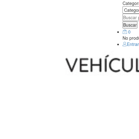
Categor
Buscar
0
No produ
Entrar