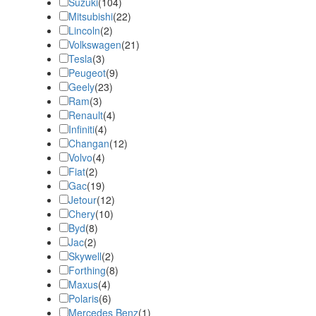
Suzuki
(
104
)
Mitsubishi
(
22
)
Lincoln
(
2
)
Volkswagen
(
21
)
Tesla
(
3
)
Peugeot
(
9
)
Geely
(
23
)
Ram
(
3
)
Renault
(
4
)
Infiniti
(
4
)
Changan
(
12
)
Volvo
(
4
)
Fiat
(
2
)
Gac
(
19
)
Jetour
(
12
)
Chery
(
10
)
Byd
(
8
)
Jac
(
2
)
Skywell
(
2
)
Forthing
(
8
)
Maxus
(
4
)
Polaris
(
6
)
Mercedes Benz
(
1
)