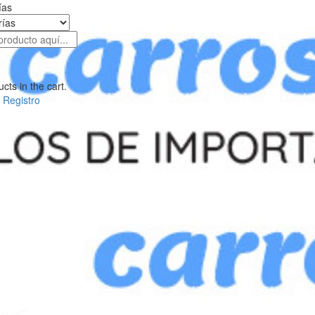
ías
cts in the cart.
Registro