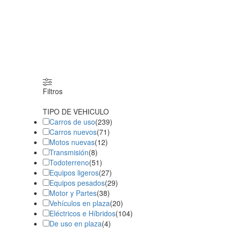
Filtros
TIPO DE VEHICULO
Carros de uso
(
239
)
Carros nuevos
(
71
)
Motos nuevas
(
12
)
Transmisión
(
8
)
Todoterreno
(
51
)
Equipos ligeros
(
27
)
Equipos pesados
(
29
)
Motor y Partes
(
38
)
Vehículos en plaza
(
20
)
Eléctricos e Híbridos
(
104
)
De uso en plaza
(
4
)