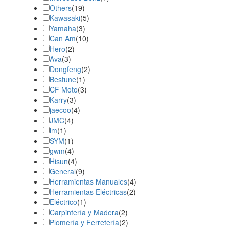
Others
(
19
)
Kawasaki
(
5
)
Yamaha
(
3
)
Can Am
(
10
)
Hero
(
2
)
Ava
(
3
)
Dongfeng
(
2
)
Bestune
(
1
)
CF Moto
(
3
)
Karry
(
3
)
jaecoo
(
4
)
JMC
(
4
)
im
(
1
)
SYM
(
1
)
gwm
(
4
)
Hisun
(
4
)
General
(
9
)
Herramientas Manuales
(
4
)
Herramientas Eléctricas
(
2
)
Eléctrico
(
1
)
Carpintería y Madera
(
2
)
Plomería y Ferretería
(
2
)