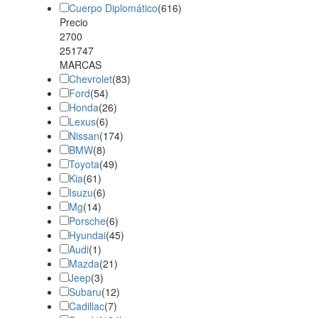
Cuerpo Diplomático
(
616
)
Precio
MARCAS
Chevrolet
(
83
)
Ford
(
54
)
Honda
(
26
)
Lexus
(
6
)
Nissan
(
174
)
BMW
(
8
)
Toyota
(
49
)
Kia
(
61
)
Isuzu
(
6
)
Mg
(
14
)
Porsche
(
6
)
Hyundai
(
45
)
Audi
(
1
)
Mazda
(
21
)
Jeep
(
3
)
Subaru
(
12
)
Cadillac
(
7
)